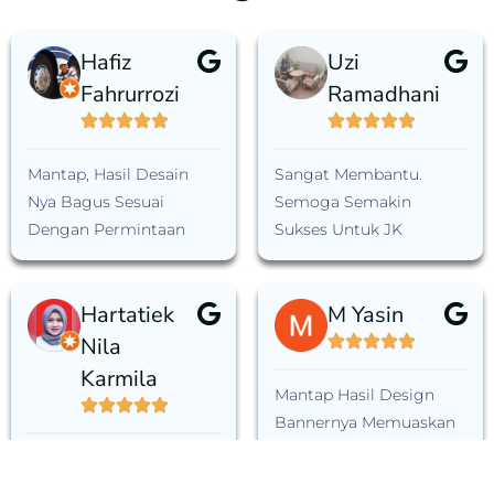
Hafiz
Uzi
Fahrurrozi
Ramadhani
Mantap, Hasil Desain
Sangat Membantu.
Nya Bagus Sesuai
Semoga Semakin
Dengan Permintaan
Sukses Untuk JK
Hartatiek
M Yasin
Nila
Karmila
Mantap Hasil Design
Bannernya Memuaskan
Good Quality Design,
Komunikasi Baik,