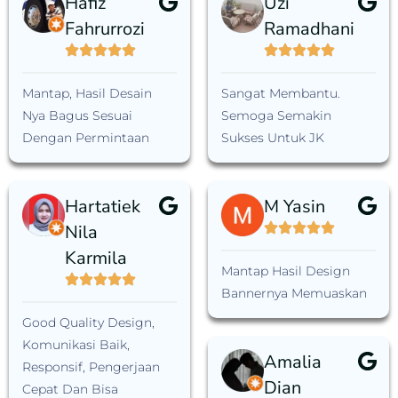
Hafiz
Uzi
Fahrurrozi
Ramadhani
Mantap, Hasil Desain
Sangat Membantu.
Nya Bagus Sesuai
Semoga Semakin
Dengan Permintaan
Sukses Untuk JK
Hartatiek
M Yasin
Nila
Karmila
Mantap Hasil Design
Bannernya Memuaskan
Good Quality Design,
Komunikasi Baik,
Amalia
Responsif, Pengerjaan
Dian
Cepat Dan Bisa