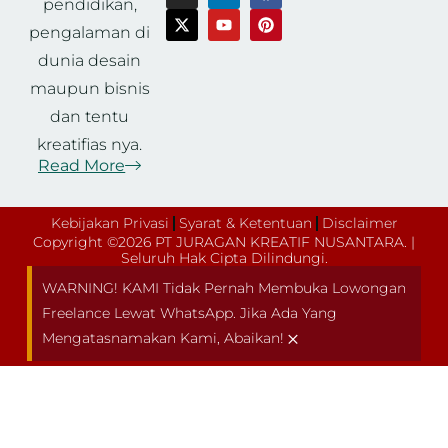
pendidikan,
pengalaman di
dunia desain
maupun bisnis
dan tentu
kreatifias nya.
Read More
Kebijakan Privasi
Syarat & Ketentuan
Disclaimer
Copyright ©2026 PT JURAGAN KREATIF NUSANTARA. |
Seluruh Hak Cipta Dilindungi.
WARNING! KAMI Tidak Pernah Membuka Lowongan
Freelance Lewat WhatsApp. Jika Ada Yang
×
Mengatasnamakan Kami, Abaikan!