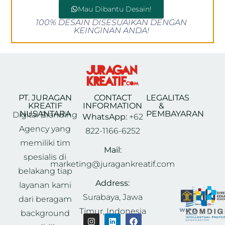
Mau Dibantu Desain!
100% DESAIN DISESUAIKAN DENGAN
KEINGINAN ANDA!
PT. JURAGAN
CONTACT
LEGALITAS
KREATIF
INFORMATION
&
NUSANTARA
PEMBAYARAN
Digital Branding
WhatsApp:
+62
Agency yang
822-1166-6252
memiliki tim
Mail:
spesialis di
marketing@juragankreatif.com
belakang tiap
Address:
layanan kami
Surabaya, Jawa
dari beragam
Timur, Indonesia
background