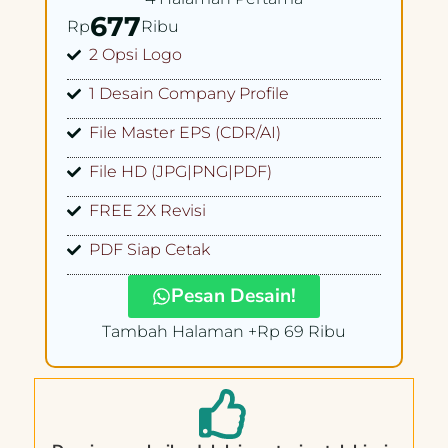
677
Rp
Ribu
2 Opsi Logo
1 Desain Company Profile
File Master EPS (CDR/AI)
File HD (JPG|PNG|PDF)
FREE 2X Revisi
PDF Siap Cetak
Pesan Desain!
Tambah Halaman +Rp 69 Ribu