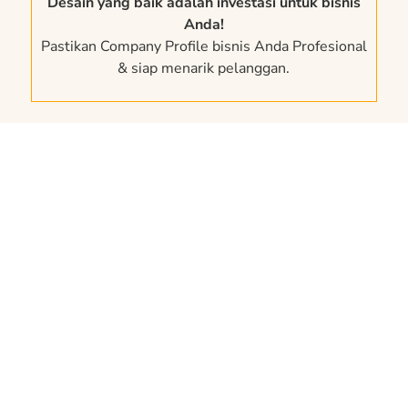
Desain yang baik adalah investasi untuk bisnis
Anda!
Pastikan Company Profile bisnis Anda Profesional
& siap menarik pelanggan.
Kata Mereka tentang pelalayanan
Desain Company Profile
Kami...
Hafiz
Uzi
Fahrurrozi
Ramadhani
Mantap, Hasil Desain
Sangat Membantu.
Nya Bagus Sesuai
Semoga Semakin