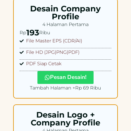
Desain Company
Profile
4 Halaman Pertama
193
Rp
Ribu
File Master EPS (CDR/AI)
File HD (JPG|PNG|PDF)
PDF Siap Cetak
Pesan Desain!
Tambah Halaman +Rp 69 Ribu
Desain Logo +
Company Profile
4 Halaman Pertama