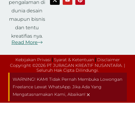
pengalaman di
dunia desain
maupun bisnis
dan tentu
kreatifias nya.
Read More
Kebijakan Privasi
Syarat & Ketentuan
Disclaimer
Copyright ©2026 PT JURAGAN KREATIF NUSANTARA. |
Seluruh Hak Cipta Dilindungi.
WARNING! KAMI Tidak Pernah Membuka Lowongan
Freelance Lewat WhatsApp. Jika Ada Yang
×
Mengatasnamakan Kami, Abaikan!