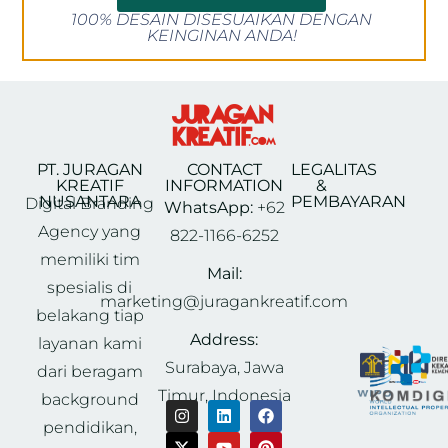
100% DESAIN DISESUAIKAN DENGAN
KEINGINAN ANDA!
PT. JURAGAN
CONTACT
LEGALITAS
KREATIF
INFORMATION
&
NUSANTARA
PEMBAYARAN
Digital Branding
WhatsApp:
+62
Agency yang
822-1166-6252
memiliki tim
Mail:
spesialis di
marketing@juragankreatif.com
belakang tiap
Address:
layanan kami
Surabaya, Jawa
dari beragam
Timur, Indonesia
background
pendidikan,