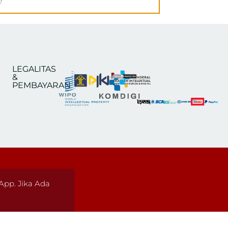
!
LEGALITAS
&
PEMBAYARAN
pp. Jika Ada