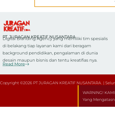
PT. JURAGAN KREATIF NUSANTARA
Digital Branding Agency yang memiliki tim spesialis
di belakang tiap layanan kami dari beragam
background pendidikan, pengalaman di dunia
desain maupun bisnis dan tentu kreatifias nya.
Read More
Copyright ©2026 PT JURAGAN KREATIF NUSANTARA. | Seluru
WARNING! KAMI 
Yang Mengatasn