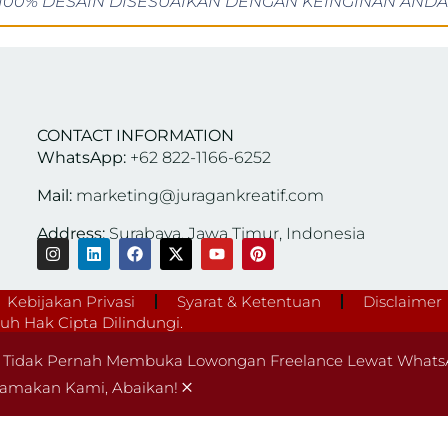
100% DESAIN DISESUAIKAN DENGAN KEINGINAN ANDA
CONTACT INFORMATION
WhatsApp:
+62 822-1166-6252
Mail:
marketing@juragankreatif.com
Address:
Surabaya, Jawa Timur, Indonesia
Kebijakan Privasi
Syarat & Ketentuan
Disclaimer
h Hak Cipta Dilindungi.
Tidak Pernah Membuka Lowongan Freelance Lewat WhatsA
×
amakan Kami, Abaikan!