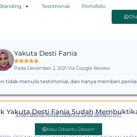
Branding
Testimonial
Portofolio
Ch
Yakuta Desti Fania
Pada December 2, 2021 Via Google Review
en tidak menulis testimonial, dan hanya memberi penila
k Yakuta Desti Fania Sudah Membuktik
Ingin Bisnis Anda Dibantu Juga Seperti Ini?
Mau Dibantu Desain!