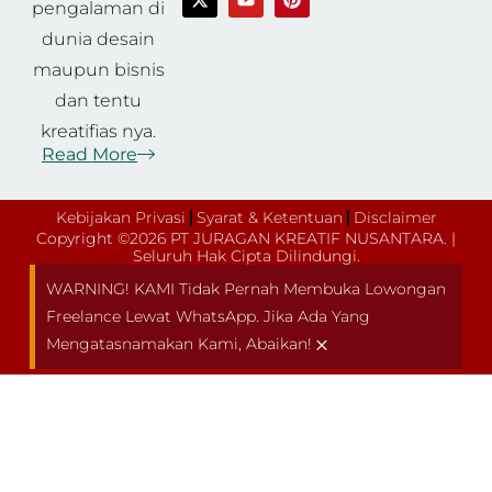
pengalaman di
dunia desain
maupun bisnis
dan tentu
kreatifias nya.
Read More
Kebijakan Privasi
Syarat & Ketentuan
Disclaimer
Copyright ©2026 PT JURAGAN KREATIF NUSANTARA. |
Seluruh Hak Cipta Dilindungi.
WARNING! KAMI Tidak Pernah Membuka Lowongan
Freelance Lewat WhatsApp. Jika Ada Yang
×
Mengatasnamakan Kami, Abaikan!