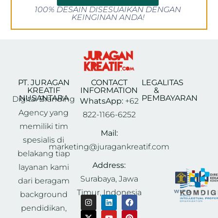
100% DESAIN DISESUAIKAN DENGAN
KEINGINAN ANDA!
PT. JURAGAN
CONTACT
LEGALITAS
KREATIF
INFORMATION
&
NUSANTARA
PEMBAYARAN
Digital Branding
WhatsApp:
+62
Agency yang
822-1166-6252
memiliki tim
Mail:
spesialis di
marketing@juragankreatif.com
belakang tiap
Address:
layanan kami
Surabaya, Jawa
dari beragam
Timur, Indonesia
background
pendidikan,