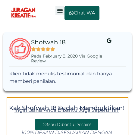
Chat WA
Shofwah 18
Pada February 8, 2020 Via Google
Review
Klien tidak menulis testimonial, dan hanya
memberi penilaian.
Kak Shofwah 18 Sudah Membuktikan!
Ingin Bisnis Anda Dibantu Juga Seperti Ini?
Mau Dibantu Desain!
100% DESAIN DISESUAIKAN DENGAN