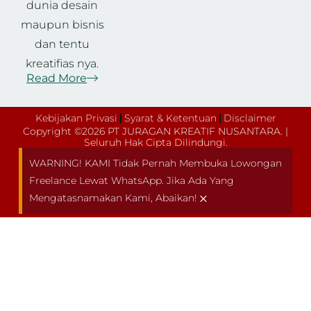
dunia desain
maupun bisnis
dan tentu
kreatifias nya.
Read More
Kebijakan Privasi
Syarat & Ketentuan
Disclaimer
Copyright ©2026 PT JURAGAN KREATIF NUSANTARA. |
Seluruh Hak Cipta Dilindungi.
WARNING! KAMI Tidak Pernah Membuka Lowongan
Freelance Lewat WhatsApp. Jika Ada Yang
×
Mengatasnamakan Kami, Abaikan!