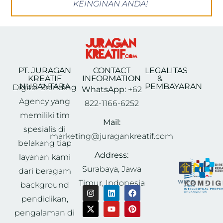
KEINGINAN ANDA!
PT. JURAGAN
CONTACT
LEGALITAS
KREATIF
INFORMATION
&
NUSANTARA
PEMBAYARAN
Digital Branding
WhatsApp:
+62
Agency yang
822-1166-6252
memiliki tim
Mail:
spesialis di
marketing@juragankreatif.com
belakang tiap
Address:
layanan kami
Surabaya, Jawa
dari beragam
Timur, Indonesia
background
pendidikan,
pengalaman di