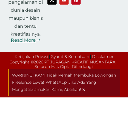
pengalaman di
dunia desain
maupun bisnis
dan tentu
kreatifias nya.
Read More
Kebijakan Privasi
Syarat & Ketentuan
Disclaimer
Copyright ©2026 PT JURAGAN KREATIF NUSANTARA. |
Seluruh Hak Cipta Dilindungi.
WARNING! KAMI Tidak Pernah Membuka Lowongan
Freelance Lewat WhatsApp. Jika Ada Yang
×
Mengatasnamakan Kami, Abaikan!