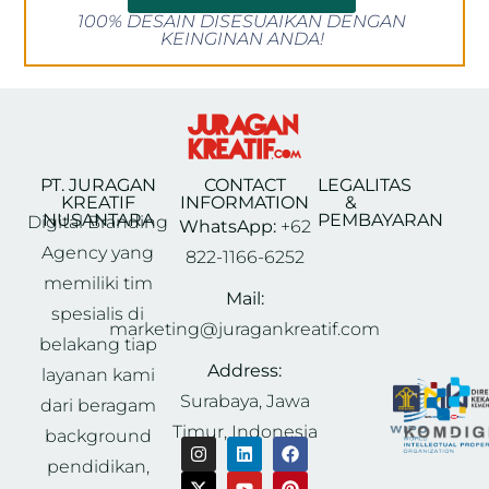
100% DESAIN DISESUAIKAN DENGAN
KEINGINAN ANDA!
PT. JURAGAN
CONTACT
LEGALITAS
KREATIF
INFORMATION
&
NUSANTARA
PEMBAYARAN
Digital Branding
WhatsApp:
+62
Agency yang
822-1166-6252
memiliki tim
Mail:
spesialis di
marketing@juragankreatif.com
belakang tiap
Address:
layanan kami
Surabaya, Jawa
dari beragam
Timur, Indonesia
background
pendidikan,