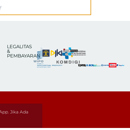
!
LEGALITAS
&
PEMBAYARAN
pp. Jika Ada