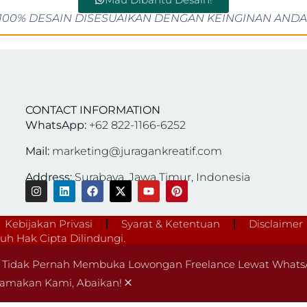
100% DESAIN DISESUAIKAN DENGAN KEINGINAN ANDA
CONTACT INFORMATION
WhatsApp:
+62 822-1166-6252
Mail:
marketing@juragankreatif.com
Address:
Surabaya, Jawa Timur, Indonesia
Kebijakan Privasi
Syarat & Ketentuan
Disclaimer
h Hak Cipta Dilindungi.
Tidak Pernah Membuka Lowongan Freelance Lewat WhatsA
×
amakan Kami, Abaikan!