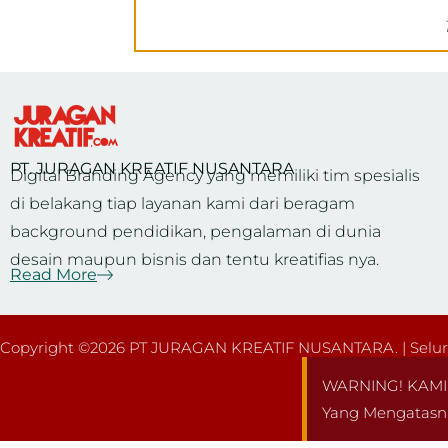
PT. JURAGAN KREATIF NUSANTARA
Digital Branding Agency yang memiliki tim spesialis
di belakang tiap layanan kami dari beragam
background pendidikan, pengalaman di dunia
desain maupun bisnis dan tentu kreatifias nya.
Read More
Copyright ©2026 PT JURAGAN KREATIF NUSANTARA. | Seluru
WARNING! KAMI 
Yang Mengatasn