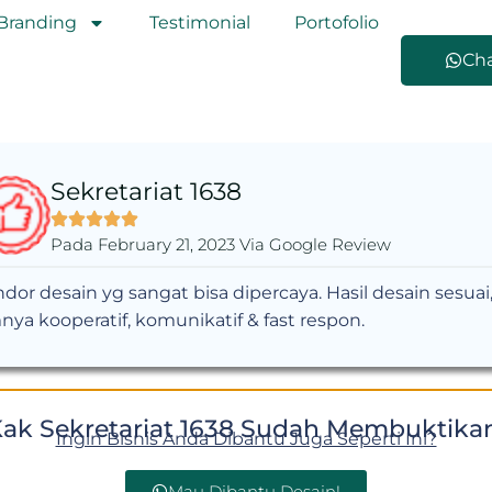
Branding
Testimonial
Portofolio
Ch
Sekretariat 1638
Pada February 21, 2023 Via Google Review
dor desain yg sangat bisa dipercaya. Hasil desain sesuai
nya kooperatif, komunikatif & fast respon.
ak Sekretariat 1638 Sudah Membuktika
Ingin Bisnis Anda Dibantu Juga Seperti Ini?
Mau Dibantu Desain!