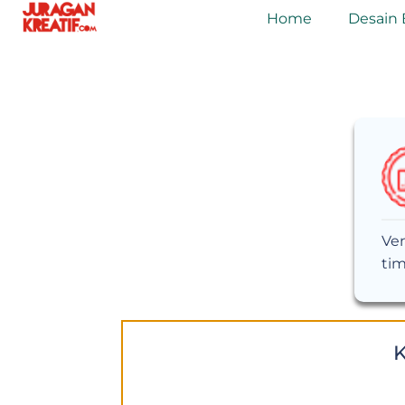
Home
Desain 
Ven
tim
K