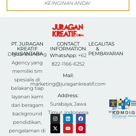
KEINGINAN ANDA!
PT. JURAGAN
CONTACT
LEGALITAS
KREATIF
INFORMATION
&
NUSANTARA
PEMBAYARAN
Digital Branding
WhatsApp:
+62
Agency yang
822-1166-6252
memiliki tim
Mail:
spesialis di
marketing@juragankreatif.com
belakang tiap
Address:
layanan kami
Surabaya, Jawa
dari beragam
Timur, Indonesia
background
pendidikan,
pengalaman di