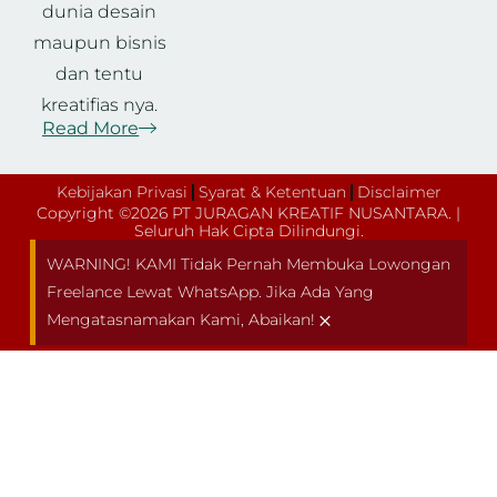
dunia desain
maupun bisnis
dan tentu
kreatifias nya.
Read More
Kebijakan Privasi
Syarat & Ketentuan
Disclaimer
Copyright ©2026 PT JURAGAN KREATIF NUSANTARA. |
Seluruh Hak Cipta Dilindungi.
WARNING! KAMI Tidak Pernah Membuka Lowongan
Freelance Lewat WhatsApp. Jika Ada Yang
×
Mengatasnamakan Kami, Abaikan!