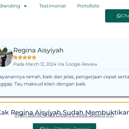
Branding
Testimonial
Portofolio
Ch
Regina Aisyiyah
Pada March 12, 2024 Via Google Review
ayanannya ramah, baik dan jelas, pengerjaan cepat sert
nggap. Tau maksud klien dengan baik
Kak Regina Aisyiyah Sudah Membuktikan
Ingin Bisnis Anda Dibantu Juga Seperti Ini?
Mau Dibantu Desain!