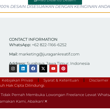
100% DESAIN DISESUAIKAN DENGAN KEINGINAN ANDA
CONTACT INFORMATION
WhatsApp:
+62 822-1166-6252
Mail:
marketing@juragankreatif.com
Address:
Surabaya, Jawa Timur, Indonesia
Kebijakan Privasi
Syarat & Ketentuan
Disclaimer
h Hak Cipta Dilindungi.
Tidak Pernah Membuka Lowongan Freelance Lewat WhatsA
×
amakan Kami, Abaikan!