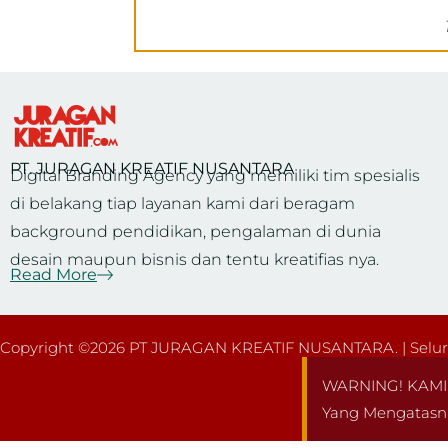
PT. JURAGAN KREATIF NUSANTARA
Digital Branding Agency yang memiliki tim spesialis
di belakang tiap layanan kami dari beragam
background pendidikan, pengalaman di dunia
desain maupun bisnis dan tentu kreatifias nya.
Read More
Copyright ©2026 PT JURAGAN KREATIF NUSANTARA. | Seluru
WARNING! KAMI 
Yang Mengatasn