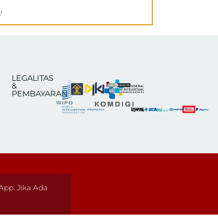
!
LEGALITAS
&
PEMBAYARAN
pp. Jika Ada