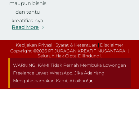
maupun bisnis
dan tentu
kreatifias nya.
Read More
Kebijakan Privasi
Syarat & Ketentuan
Disclaimer
Copyright ©2026 PT JURAGAN KREATIF NUSANTARA. |
Seluruh Hak Cipta Dilindungi.
WARNING! KAMI Tidak Pernah Membuka Lowongan
Freelance Lewat WhatsApp. Jika Ada Yang
×
Mengatasnamakan Kami, Abaikan!