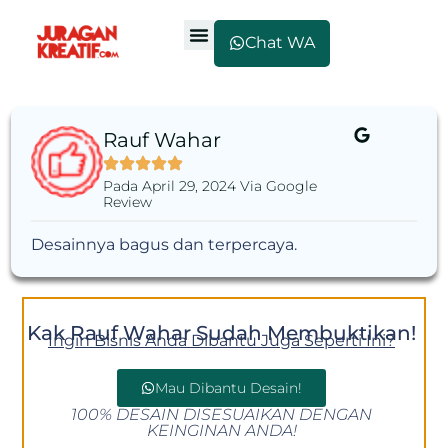
Chat WA
Rauf Wahar
Pada April 29, 2024 Via Google
Review
Desainnya bagus dan terpercaya.
Kak Rauf Wahar Sudah Membuktikan!
Ingin Bisnis Anda Dibantu Juga Seperti Ini?
Mau Dibantu Desain!
100% DESAIN DISESUAIKAN DENGAN
KEINGINAN ANDA!