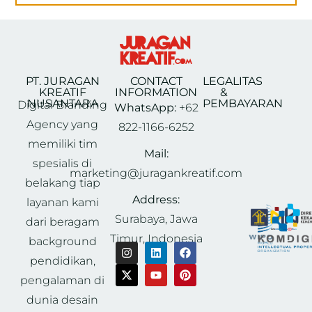
PT. JURAGAN
CONTACT
LEGALITAS
KREATIF
INFORMATION
&
NUSANTARA
PEMBAYARAN
Digital Branding
WhatsApp:
+62
Agency yang
822-1166-6252
memiliki tim
Mail:
spesialis di
marketing@juragankreatif.com
belakang tiap
Address:
layanan kami
Surabaya, Jawa
dari beragam
Timur, Indonesia
background
pendidikan,
pengalaman di
dunia desain