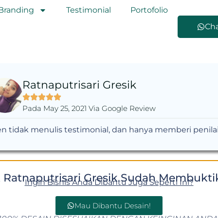
Branding
Testimonial
Portofolio
Ch
Ratnaputrisari Gresik
Pada May 25, 2021 Via Google Review
en tidak menulis testimonial, dan hanya memberi penila
 Ratnaputrisari Gresik Sudah Membukti
Ingin Bisnis Anda Dibantu Juga Seperti Ini?
Mau Dibantu Desain!