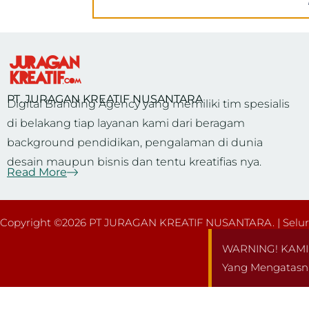
PT. JURAGAN KREATIF NUSANTARA
Digital Branding Agency yang memiliki tim spesialis
di belakang tiap layanan kami dari beragam
background pendidikan, pengalaman di dunia
desain maupun bisnis dan tentu kreatifias nya.
Read More
Copyright ©2026 PT JURAGAN KREATIF NUSANTARA. | Seluru
WARNING! KAMI 
Yang Mengatasn