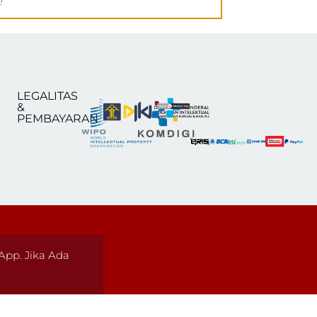
!
LEGALITAS
&
PEMBAYARAN
pp. Jika Ada