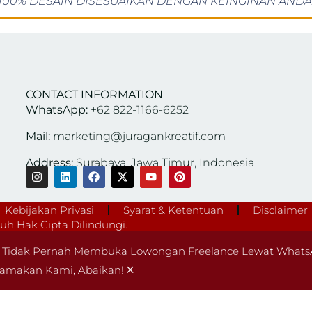
100% DESAIN DISESUAIKAN DENGAN KEINGINAN ANDA
CONTACT INFORMATION
WhatsApp:
+62 822-1166-6252
Mail:
marketing@juragankreatif.com
Address:
Surabaya, Jawa Timur, Indonesia
Kebijakan Privasi
Syarat & Ketentuan
Disclaimer
h Hak Cipta Dilindungi.
Tidak Pernah Membuka Lowongan Freelance Lewat WhatsA
×
amakan Kami, Abaikan!