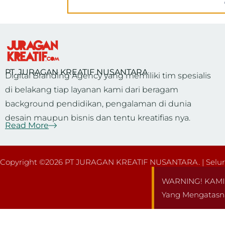
PT. JURAGAN KREATIF NUSANTARA
Digital Branding Agency yang memiliki tim spesialis
di belakang tiap layanan kami dari beragam
background pendidikan, pengalaman di dunia
desain maupun bisnis dan tentu kreatifias nya.
Read More
Copyright ©2026 PT JURAGAN KREATIF NUSANTARA. | Seluru
WARNING! KAMI 
Yang Mengatasn