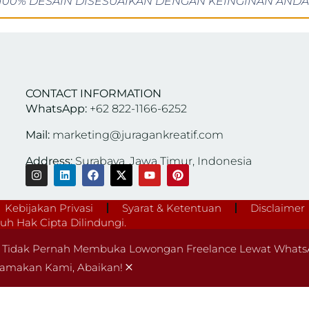
100% DESAIN DISESUAIKAN DENGAN KEINGINAN ANDA
CONTACT INFORMATION
WhatsApp:
+62 822-1166-6252
Mail:
marketing@juragankreatif.com
Address:
Surabaya, Jawa Timur, Indonesia
Kebijakan Privasi
Syarat & Ketentuan
Disclaimer
h Hak Cipta Dilindungi.
Tidak Pernah Membuka Lowongan Freelance Lewat WhatsA
×
amakan Kami, Abaikan!