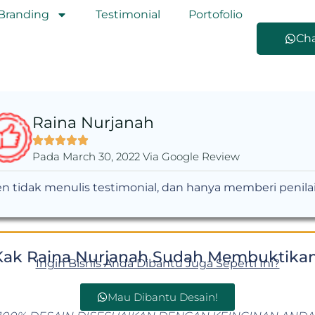
Branding
Testimonial
Portofolio
Ch
Raina Nurjanah
Pada March 30, 2022 Via Google Review
en tidak menulis testimonial, dan hanya memberi penila
Kak Raina Nurjanah Sudah Membuktikan
Ingin Bisnis Anda Dibantu Juga Seperti Ini?
Mau Dibantu Desain!