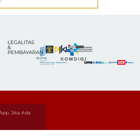
!
LEGALITAS
&
PEMBAYARAN
pp. Jika Ada