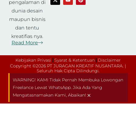
pengalaman di
dunia desain
maupun bisnis
dan tentu
kreatifias nya.
Read More
Kebijakan Privasi
Syarat & Ketentuan
Disclaimer
Copyright ©2026 PT JURAGAN KREATIF NUSANTARA. |
Seluruh Hak Cipta Dilindungi.
WARNING! KAMI Tidak Pernah Membuka Lowongan
Freelance Lewat WhatsApp. Jika Ada Yang
×
Mengatasnamakan Kami, Abaikan!