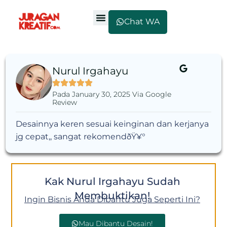
Chat WA
Nurul Irgahayu
Pada January 30, 2025 Via Google
Review
Desainnya keren sesuai keinginan dan kerjanya
jg cepat,, sangat rekomendðŸ¥°
Kak Nurul Irgahayu Sudah
Membuktikan!
Ingin Bisnis Anda Dibantu Juga Seperti Ini?
Mau Dibantu Desain!