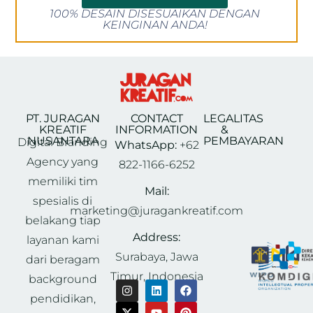
100% DESAIN DISESUAIKAN DENGAN
KEINGINAN ANDA!
PT. JURAGAN
CONTACT
LEGALITAS
KREATIF
INFORMATION
&
NUSANTARA
PEMBAYARAN
Digital Branding
WhatsApp:
+62
Agency yang
822-1166-6252
memiliki tim
Mail:
spesialis di
marketing@juragankreatif.com
belakang tiap
Address:
layanan kami
Surabaya, Jawa
dari beragam
Timur, Indonesia
background
pendidikan,