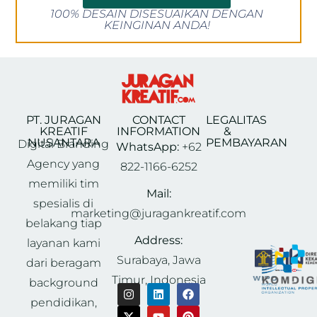
100% DESAIN DISESUAIKAN DENGAN
KEINGINAN ANDA!
PT. JURAGAN
CONTACT
LEGALITAS
KREATIF
INFORMATION
&
NUSANTARA
PEMBAYARAN
Digital Branding
WhatsApp:
+62
Agency yang
822-1166-6252
memiliki tim
Mail:
spesialis di
marketing@juragankreatif.com
belakang tiap
Address:
layanan kami
Surabaya, Jawa
dari beragam
Timur, Indonesia
background
pendidikan,