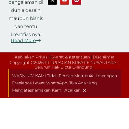
pengalaman di
dunia desain
maupun bisnis
dan tentu
kreatifias nya.
Read More
Kebijakan Privasi
Syarat & Ketentuan
Disclaimer
Copyright ©2026 PT JURAGAN KREATIF NUSANTARA. |
Seluruh Hak Cipta Dilindungi.
WARNING! KAMI Tidak Pernah Membuka Lowongan
Freelance Lewat WhatsApp. Jika Ada Yang
×
Mengatasnamakan Kami, Abaikan!