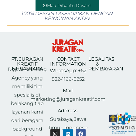
Mau Dibantu Desain!
100% DESAIN DISESUAIKAN DENGAN
KEINGINAN ANDA!
PT. JURAGAN
CONTACT
LEGALITAS
KREATIF
INFORMATION
&
NUSANTARA
PEMBAYARAN
Digital Branding
WhatsApp:
+62
Agency yang
822-1166-6252
memiliki tim
Mail:
spesialis di
marketing@juragankreatif.com
belakang tiap
Address:
layanan kami
Surabaya, Jawa
dari beragam
Timur, Indonesia
background