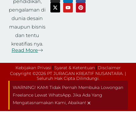
pendidikan,
pengalaman di
dunia desain
maupun bisnis
dan tentu
kreatifias nya.
Read More
Kebijakan Privasi
Syarat & Ketentuan
Disclaimer
Copyright ©2026 PT JURAGAN KREATIF NUSANTARA. |
Seluruh Hak Cipta Dilindungi.
WARNING! KAMI Tidak Pernah Membuka Lowongan
Freelance Lewat WhatsApp. Jika Ada Yang
×
Mengatasnamakan Kami, Abaikan!