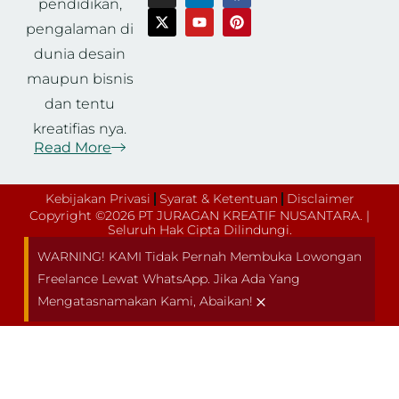
pendidikan,
pengalaman di
dunia desain
maupun bisnis
dan tentu
kreatifias nya.
Read More
Kebijakan Privasi
Syarat & Ketentuan
Disclaimer
Copyright ©2026 PT JURAGAN KREATIF NUSANTARA. |
Seluruh Hak Cipta Dilindungi.
WARNING! KAMI Tidak Pernah Membuka Lowongan
Freelance Lewat WhatsApp. Jika Ada Yang
×
Mengatasnamakan Kami, Abaikan!