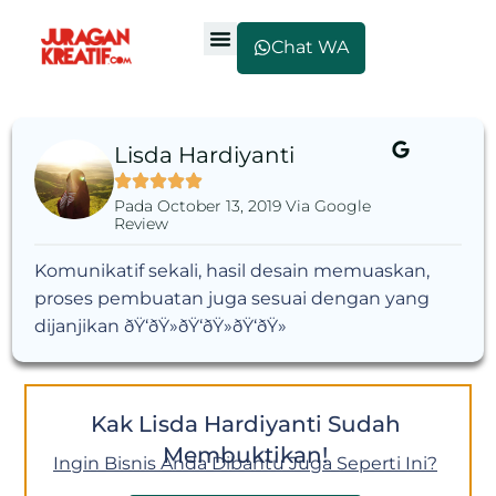
Chat WA
Lisda Hardiyanti
Pada October 13, 2019 Via Google
Review
Komunikatif sekali, hasil desain memuaskan,
proses pembuatan juga sesuai dengan yang
dijanjikan ðŸ‘ðŸ»ðŸ‘ðŸ»ðŸ‘ðŸ»
Kak Lisda Hardiyanti Sudah
Membuktikan!
Ingin Bisnis Anda Dibantu Juga Seperti Ini?