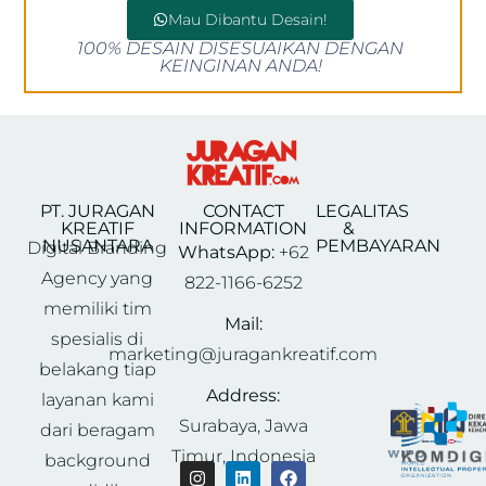
Mau Dibantu Desain!
100% DESAIN DISESUAIKAN DENGAN
KEINGINAN ANDA!
PT. JURAGAN
CONTACT
LEGALITAS
KREATIF
INFORMATION
&
NUSANTARA
PEMBAYARAN
Digital Branding
WhatsApp:
+62
Agency yang
822-1166-6252
memiliki tim
Mail:
spesialis di
marketing@juragankreatif.com
belakang tiap
Address:
layanan kami
Surabaya, Jawa
dari beragam
Timur, Indonesia
background