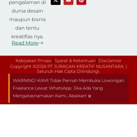
pengalaman di
dunia desain
maupun bisnis
dan tentu
kreatifias nya.
Read More
Kebijakan Privasi
Syarat & Ketentuan
Disclaimer
Copyright ©2026 PT JURAGAN KREATIF NUSANTARA. |
Seluruh Hak Cipta Dilindungi.
WARNING! KAMI Tidak Pernah Membuka Lowongan
Freelance Lewat WhatsApp. Jika Ada Yang
×
Mengatasnamakan Kami, Abaikan!