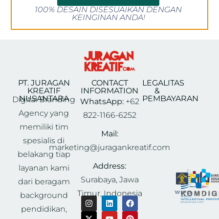
100% DESAIN DISESUAIKAN DENGAN
KEINGINAN ANDA!
PT. JURAGAN
CONTACT
LEGALITAS
KREATIF
INFORMATION
&
NUSANTARA
PEMBAYARAN
Digital Branding
WhatsApp:
+62
Agency yang
822-1166-6252
memiliki tim
Mail:
spesialis di
marketing@juragankreatif.com
belakang tiap
Address:
layanan kami
Surabaya, Jawa
dari beragam
Timur, Indonesia
background
pendidikan,