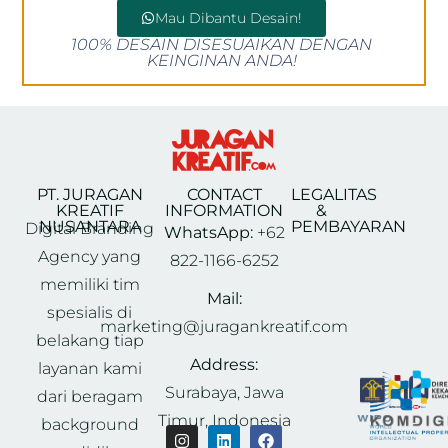
Mau Dibantu Desain!
100% DESAIN DISESUAIKAN DENGAN
KEINGINAN ANDA!
PT. JURAGAN
CONTACT
LEGALITAS
KREATIF
INFORMATION
&
NUSANTARA
PEMBAYARAN
Digital Branding
WhatsApp:
+62
Agency yang
822-1166-6252
memiliki tim
Mail:
spesialis di
marketing@juragankreatif.com
belakang tiap
Address:
layanan kami
Surabaya, Jawa
dari beragam
Timur, Indonesia
background