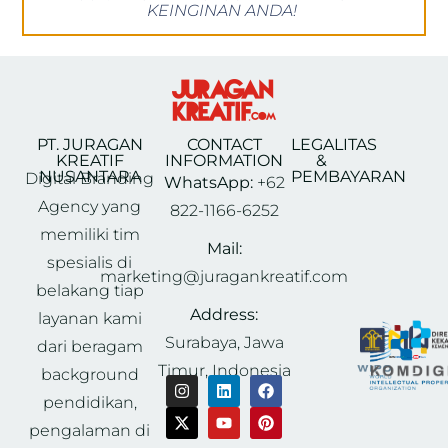
KEINGINAN ANDA!
PT. JURAGAN
CONTACT
LEGALITAS
KREATIF
INFORMATION
&
NUSANTARA
PEMBAYARAN
Digital Branding
WhatsApp:
+62
Agency yang
822-1166-6252
memiliki tim
Mail:
spesialis di
marketing@juragankreatif.com
belakang tiap
Address:
layanan kami
Surabaya, Jawa
dari beragam
Timur, Indonesia
background
pendidikan,
pengalaman di