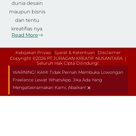
dunia desain
maupun bisnis
dan tentu
kreatifias nya.
Read More
Kebijakan Privasi
Syarat & Ketentuan
Disclaimer
Copyright ©2026 PT JURAGAN KREATIF NUSANTARA. |
Seluruh Hak Cipta Dilindungi.
WARNING! KAMI Tidak Pernah Membuka Lowongan
Freelance Lewat WhatsApp. Jika Ada Yang
×
Mengatasnamakan Kami, Abaikan!