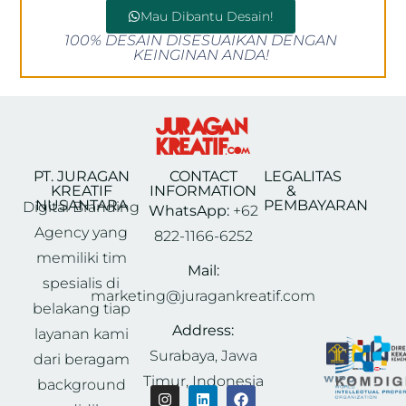
Mau Dibantu Desain!
100% DESAIN DISESUAIKAN DENGAN
KEINGINAN ANDA!
PT. JURAGAN
CONTACT
LEGALITAS
KREATIF
INFORMATION
&
NUSANTARA
PEMBAYARAN
Digital Branding
WhatsApp:
+62
Agency yang
822-1166-6252
memiliki tim
Mail:
spesialis di
marketing@juragankreatif.com
belakang tiap
Address:
layanan kami
Surabaya, Jawa
dari beragam
Timur, Indonesia
background