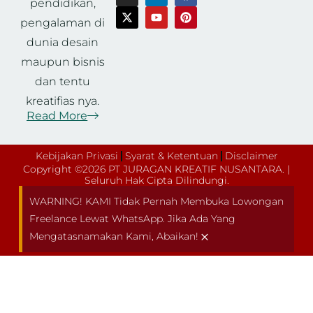
pendidikan,
pengalaman di
dunia desain
maupun bisnis
dan tentu
kreatifias nya.
Read More
Kebijakan Privasi
Syarat & Ketentuan
Disclaimer
Copyright ©2026 PT JURAGAN KREATIF NUSANTARA. |
Seluruh Hak Cipta Dilindungi.
WARNING! KAMI Tidak Pernah Membuka Lowongan
Freelance Lewat WhatsApp. Jika Ada Yang
×
Mengatasnamakan Kami, Abaikan!