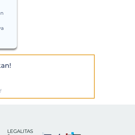
an
ya
an!
!
LEGALITAS