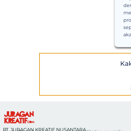
den
me
pro
sep
aka
Ka
PT. JURAGAN KREATIF NUSANTARA