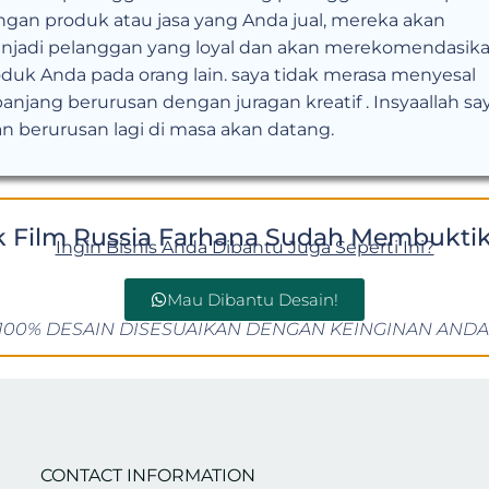
gan produk atau jasa yang Anda jual, mereka akan
njadi pelanggan yang loyal dan akan merekomendasik
duk Anda pada orang lain. saya tidak merasa menyesal
anjang berurusan dengan juragan kreatif . Insyaallah sa
n berurusan lagi di masa akan datang.
k Film Russia Farhana Sudah Membuktik
Ingin Bisnis Anda Dibantu Juga Seperti Ini?
Mau Dibantu Desain!
100% DESAIN DISESUAIKAN DENGAN KEINGINAN ANDA
CONTACT INFORMATION