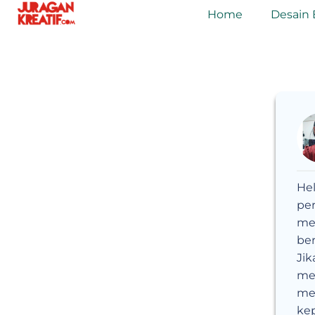
Home
Desain 
Hel
per
me
ber
Jik
me
men
ke