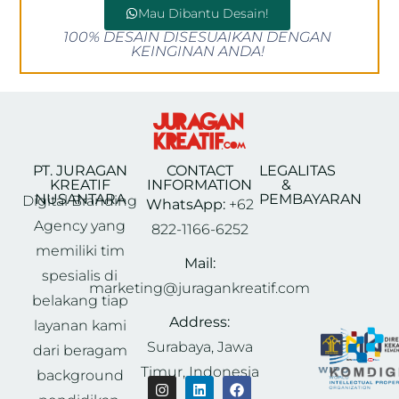
Mau Dibantu Desain!
100% DESAIN DISESUAIKAN DENGAN
KEINGINAN ANDA!
PT. JURAGAN
CONTACT
LEGALITAS
KREATIF
INFORMATION
&
NUSANTARA
PEMBAYARAN
Digital Branding
WhatsApp:
+62
Agency yang
822-1166-6252
memiliki tim
Mail:
spesialis di
marketing@juragankreatif.com
belakang tiap
Address:
layanan kami
Surabaya, Jawa
dari beragam
Timur, Indonesia
background