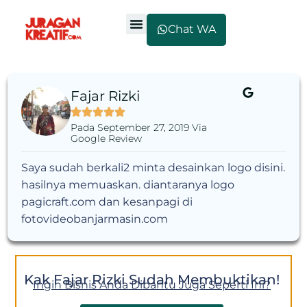
Chat WA
Fajar Rizki
Pada September 27, 2019 Via
Google Review
Saya sudah berkali2 minta desainkan logo disini.
hasilnya memuaskan. diantaranya logo
pagicraft.com dan kesanpagi di
fotovideobanjarmasin.com
Kak Fajar Rizki Sudah Membuktikan!
Ingin Bisnis Anda Dibantu Juga Seperti Ini?