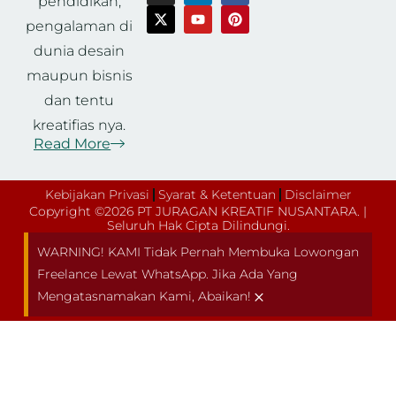
pendidikan,
pengalaman di
dunia desain
maupun bisnis
dan tentu
kreatifias nya.
Read More
Kebijakan Privasi
Syarat & Ketentuan
Disclaimer
Copyright ©2026 PT JURAGAN KREATIF NUSANTARA. |
Seluruh Hak Cipta Dilindungi.
WARNING! KAMI Tidak Pernah Membuka Lowongan
Freelance Lewat WhatsApp. Jika Ada Yang
×
Mengatasnamakan Kami, Abaikan!