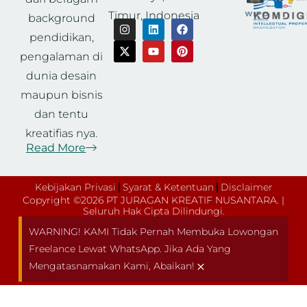
Timur, Indonesia
background
pendidikan,
pengalaman di
dunia desain
maupun bisnis
dan tentu
kreatifias nya.
Read More
Kebijakan Privasi
Syarat & Ketentuan
Disclaimer
Copyright ©2026 PT JURAGAN KREATIF NUSANTARA. |
Seluruh Hak Cipta Dilindungi.
WARNING! KAMI Tidak Pernah Membuka Lowongan
Freelance Lewat WhatsApp. Jika Ada Yang
×
Mengatasnamakan Kami, Abaikan!