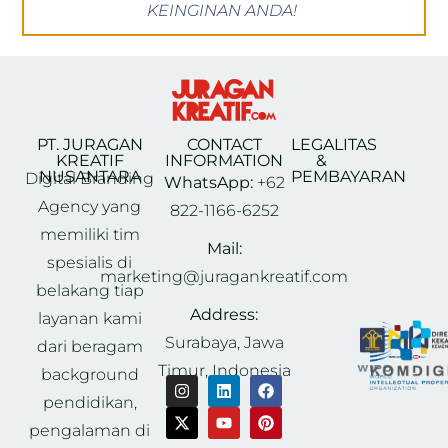
KEINGINAN ANDA!
PT. JURAGAN
CONTACT
LEGALITAS
KREATIF
INFORMATION
&
NUSANTARA
PEMBAYARAN
Digital Branding
WhatsApp:
+62
Agency yang
822-1166-6252
memiliki tim
Mail:
spesialis di
marketing@juragankreatif.com
belakang tiap
Address:
layanan kami
Surabaya, Jawa
dari beragam
Timur, Indonesia
background
pendidikan,
pengalaman di