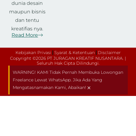
dunia desain
maupun bisnis
dan tentu
kreatifias nya.
Read More
Kebijakan Privasi
Syarat & Ketentuan
Disclaimer
Copyright ©2026 PT JURAGAN KREATIF NUSANTARA. |
Seluruh Hak Cipta Dilindungi.
WARNING! KAMI Tidak Pernah Membuka Lowongan
Freelance Lewat WhatsApp. Jika Ada Yang
×
Mengatasnamakan Kami, Abaikan!