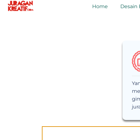
Home
Desain 
Yan
me
gim
jur