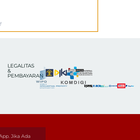
!
LEGALITAS
&
PEMBAYARAN
pp. Jika Ada