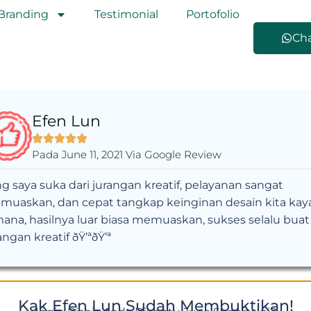
Branding
Testimonial
Portofolio
Ch
Efen Lun
Pada June 11, 2021 Via Google Review
g saya suka dari jurangan kreatif, pelayanan sangat
muaskan, dan cepat tangkap keinginan desain kita kay
ana, hasilnya luar biasa memuaskan, sukses selalu buat
angan kreatif ðŸ’ªðŸ’ª
Kak Efen Lun Sudah Membuktikan!