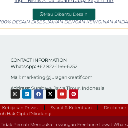
Ingin Bisnis Anda Dibantu Juga Seperti Ini?
Mau Dibantu Desain!
100% DESAIN DISESUAIKAN DENGAN KEINGINAN ANDA
CONTACT INFORMATION
WhatsApp:
+62 822-1166-6252
Mail:
marketing@juragankreatif.com
Address:
Surabaya, Jawa Timur, Indonesia
Kebijakan Privasi
Syarat & Ketentuan
Disclaimer
h Hak Cipta Dilindungi.
Tidak Pernah Membuka Lowongan Freelance Lewat WhatsA