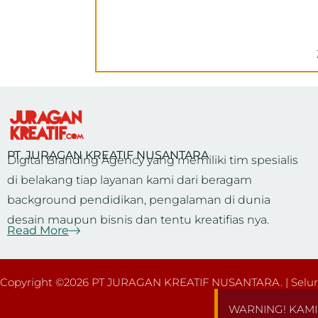
PT. JURAGAN KREATIF NUSANTARA
Digital Branding Agency yang memiliki tim spesialis
di belakang tiap layanan kami dari beragam
background pendidikan, pengalaman di dunia
desain maupun bisnis dan tentu kreatifias nya.
Read More
Copyright ©2026 PT JURAGAN KREATIF NUSANTARA. | Seluru
WARNING! KAMI 