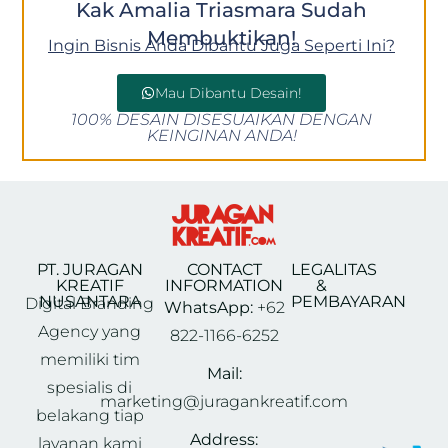
Kak Amalia Triasmara Sudah
Membuktikan!
Ingin Bisnis Anda Dibantu Juga Seperti Ini?
Mau Dibantu Desain!
100% DESAIN DISESUAIKAN DENGAN
KEINGINAN ANDA!
PT. JURAGAN
CONTACT
LEGALITAS
KREATIF
INFORMATION
&
NUSANTARA
PEMBAYARAN
Digital Branding
WhatsApp:
+62
Agency yang
822-1166-6252
memiliki tim
Mail:
spesialis di
marketing@juragankreatif.com
belakang tiap
Address:
layanan kami