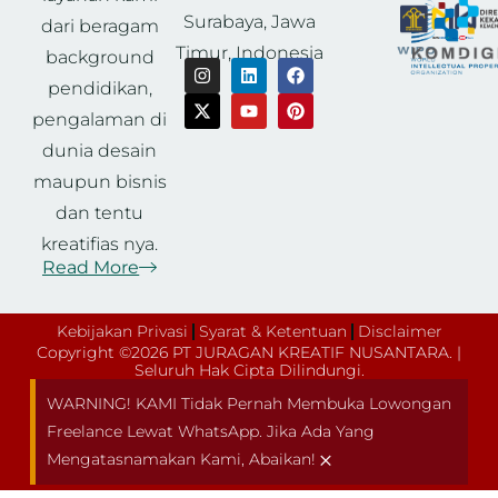
Surabaya, Jawa
dari beragam
Timur, Indonesia
background
pendidikan,
pengalaman di
dunia desain
maupun bisnis
dan tentu
kreatifias nya.
Read More
Kebijakan Privasi
Syarat & Ketentuan
Disclaimer
Copyright ©2026 PT JURAGAN KREATIF NUSANTARA. |
Seluruh Hak Cipta Dilindungi.
WARNING! KAMI Tidak Pernah Membuka Lowongan
Freelance Lewat WhatsApp. Jika Ada Yang
×
Mengatasnamakan Kami, Abaikan!