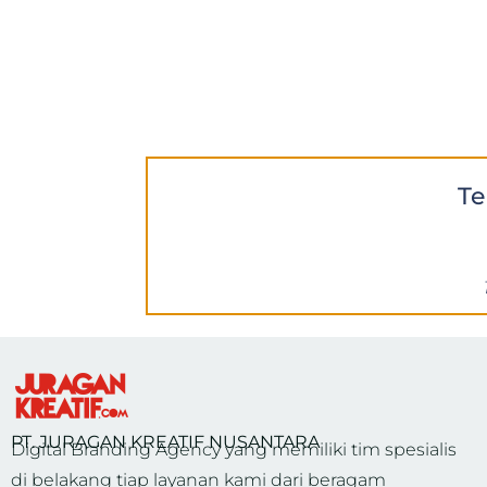
Te
PT. JURAGAN KREATIF NUSANTARA
Digital Branding Agency yang memiliki tim spesialis
di belakang tiap layanan kami dari beragam