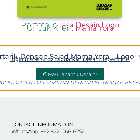
Jasa Desain Logo
Portofolio
Mama Yora
Untuk Klien:
rtarik Dengan Salad Mama Yora – Logo I
Ingin Bisnis Anda Dibuatkan Desain Seperti Ini?
Mau Dibantu Desain!
100% DESAIN DISESUAIKAN DENGAN KEINGINAN ANDA
CONTACT INFORMATION
WhatsApp:
+62 822-1166-6252