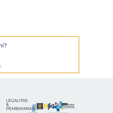
ni?
!
LEGALITAS
&
PEMBAYARAN