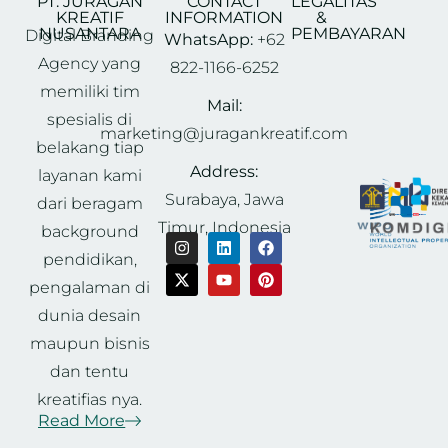
PT. JURAGAN
CONTACT
LEGALITAS
KREATIF
INFORMATION
&
NUSANTARA
PEMBAYARAN
Digital Branding
WhatsApp:
+62
Agency yang
822-1166-6252
memiliki tim
Mail:
spesialis di
marketing@juragankreatif.com
belakang tiap
Address:
layanan kami
Surabaya, Jawa
dari beragam
Timur, Indonesia
background
pendidikan,
pengalaman di
dunia desain
maupun bisnis
dan tentu
kreatifias nya.
Read More