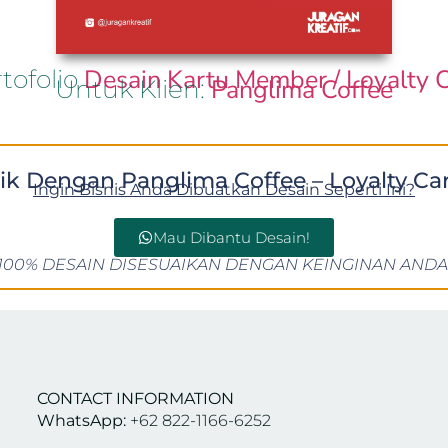
Desain Kartu Member / Loyalty 
tofolio
Panglima Coffee
Untuk Klien:
rik Dengan Panglima Coffee – Loyalty Car
Ingin Bisnis Anda Dibuatkan Desain Seperti Ini?
Mau Dibantu Desain!
100% DESAIN DISESUAIKAN DENGAN KEINGINAN ANDA
CONTACT INFORMATION
WhatsApp:
+62 822-1166-6252