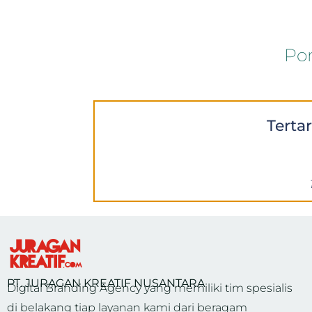
Por
Terta
PT. JURAGAN KREATIF NUSANTARA
Digital Branding Agency yang memiliki tim spesialis
di belakang tiap layanan kami dari beragam