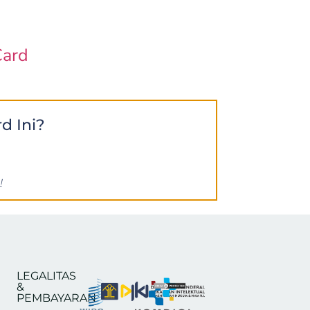
Card
d Ini?
!
LEGALITAS
&
PEMBAYARAN