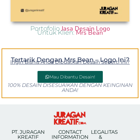
Jasa Desain Logo
Portofolio
Mrs Bean
Untuk Klien:
Tertarik Dengan Mrs Bean – Logo Ini?
Ingin Bisnis Anda Dibuatkan Desain Seperti Ini?
Mau Dibantu Desain!
100% DESAIN DISESUAIKAN DENGAN KEINGINAN
ANDA!
PT. JURAGAN
CONTACT
LEGALITAS
KREATIF
INFORMATION
&