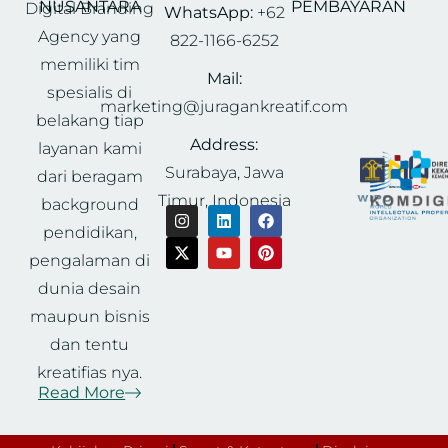
NUSANTARA
PEMBAYARAN
Digital Branding
WhatsApp:
+62
Agency yang
822-1166-6252
memiliki tim
Mail:
spesialis di
marketing@juragankreatif.com
belakang tiap
Address:
layanan kami
Surabaya, Jawa
dari beragam
Timur, Indonesia
background
pendidikan,
pengalaman di
dunia desain
maupun bisnis
dan tentu
kreatifias nya.
Read More