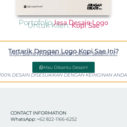
Jasa Desain Logo
Portofolio
Kopi Sae
Untuk Klien:
Tertarik Dengan Logo Kopi Sae Ini?
Ingin Bisnis Anda Dibuatkan Desain Seperti Ini?
Mau Dibantu Desain!
100% DESAIN DISESUAIKAN DENGAN KEINGINAN ANDA
CONTACT INFORMATION
WhatsApp:
+62 822-1166-6252