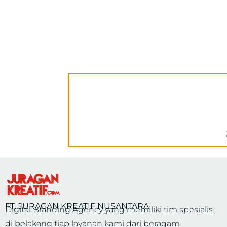
PT. JURAGAN KREATIF NUSANTARA
Digital Branding Agency yang memiliki tim spesialis
di belakang tiap layanan kami dari beragam