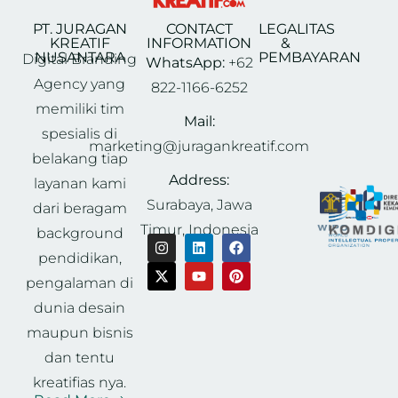
PT. JURAGAN
CONTACT
LEGALITAS
KREATIF
INFORMATION
&
NUSANTARA
PEMBAYARAN
Digital Branding
WhatsApp:
+62
Agency yang
822-1166-6252
memiliki tim
Mail:
spesialis di
marketing@juragankreatif.com
belakang tiap
Address:
layanan kami
Surabaya, Jawa
dari beragam
Timur, Indonesia
background
pendidikan,
pengalaman di
dunia desain
maupun bisnis
dan tentu
kreatifias nya.