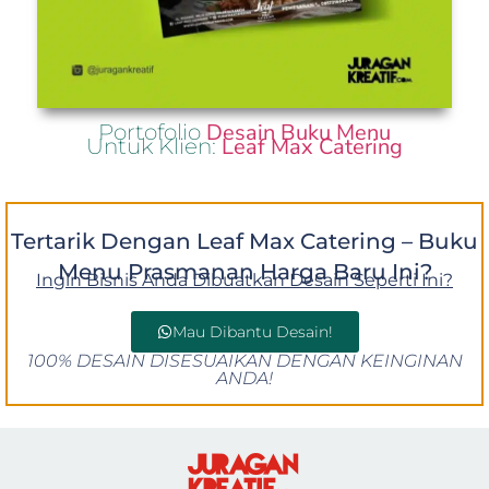
Desain Buku Menu
Portofolio
Leaf Max Catering
Untuk Klien:
Tertarik Dengan Leaf Max Catering – Buku
Menu Prasmanan Harga Baru Ini?
Ingin Bisnis Anda Dibuatkan Desain Seperti Ini?
Mau Dibantu Desain!
100% DESAIN DISESUAIKAN DENGAN KEINGINAN
ANDA!