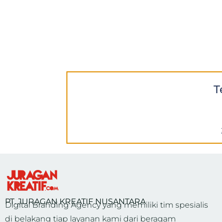
T
PT. JURAGAN KREATIF NUSANTARA
Digital Branding Agency yang memiliki tim spesialis
di belakang tiap layanan kami dari beragam