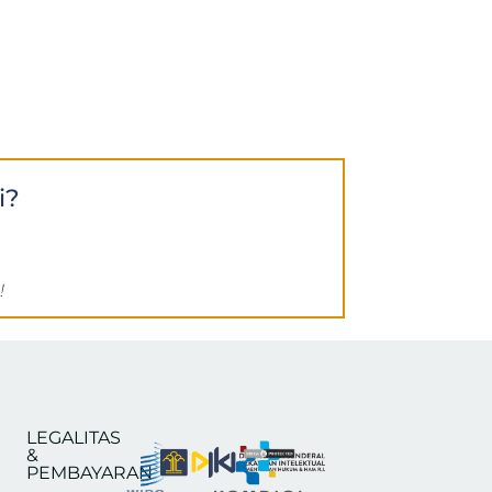
i?
!
LEGALITAS
&
PEMBAYARAN