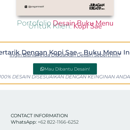
Desain Buku Menu
Portofolio
Kopi Sae
Untuk Klien:
ertarik Dengan Kopi Sae – Buku Menu In
Ingin Bisnis Anda Dibuatkan Desain Seperti Ini?
Mau Dibantu Desain!
100% DESAIN DISESUAIKAN DENGAN KEINGINAN ANDA
CONTACT INFORMATION
WhatsApp:
+62 822-1166-6252