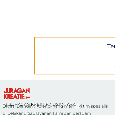
Te
PT. JURAGAN KREATIF NUSANTARA
Digital Branding Agency yang memiliki tim spesialis
di belakang tiap layanan kami dari beragam