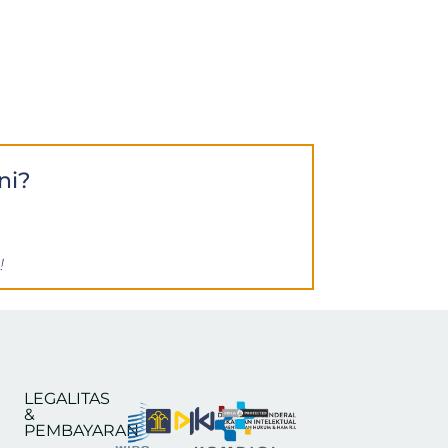
ni?
!
LEGALITAS
&
PEMBAYARAN