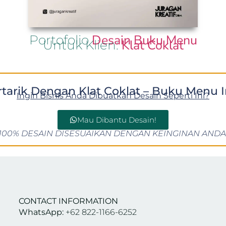
Desain Buku Menu
Portofolio
Klat Coklat
Untuk Klien:
rtarik Dengan Klat Coklat – Buku Menu I
Ingin Bisnis Anda Dibuatkan Desain Seperti Ini?
Mau Dibantu Desain!
100% DESAIN DISESUAIKAN DENGAN KEINGINAN ANDA
CONTACT INFORMATION
WhatsApp:
+62 822-1166-6252