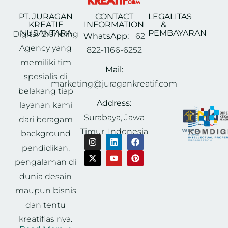
PT. JURAGAN
CONTACT
LEGALITAS
KREATIF
INFORMATION
&
NUSANTARA
PEMBAYARAN
Digital Branding
WhatsApp:
+62
Agency yang
822-1166-6252
memiliki tim
Mail:
spesialis di
marketing@juragankreatif.com
belakang tiap
Address:
layanan kami
Surabaya, Jawa
dari beragam
Timur, Indonesia
background
pendidikan,
pengalaman di
dunia desain
maupun bisnis
dan tentu
kreatifias nya.