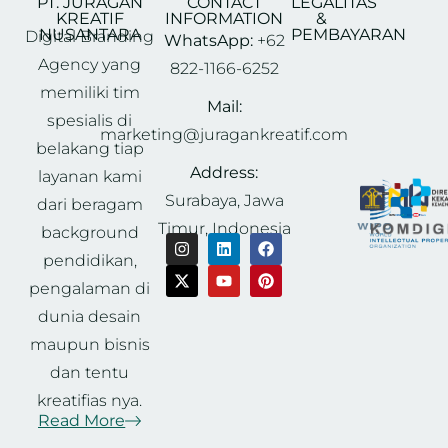
PT. JURAGAN
CONTACT
LEGALITAS
KREATIF
INFORMATION
&
NUSANTARA
PEMBAYARAN
Digital Branding
WhatsApp:
+62
Agency yang
822-1166-6252
memiliki tim
Mail:
spesialis di
marketing@juragankreatif.com
belakang tiap
Address:
layanan kami
Surabaya, Jawa
dari beragam
Timur, Indonesia
background
pendidikan,
pengalaman di
dunia desain
maupun bisnis
dan tentu
kreatifias nya.
Read More