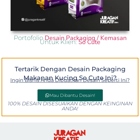
Desain Packaging / Kemasan
Portofolio
So Cute
Untuk Klien:
Tertarik Dengan Desain Packaging
Makanan Kucing So Cute Ini?
Ingin Bisnis Anda Dibuatkan Desain Seperti Ini?
Mau Dibantu Desain!
100% DESAIN DISESUAIKAN DENGAN KEINGINAN
ANDA!