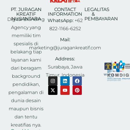
PT. JURAGAN
CONTACT
LEGALITAS
KREATIF
INFORMATION
&
NUSANTARA
PEMBAYARAN
Digital Branding
WhatsApp:
+62
Agency yang
822-1166-6252
memiliki tim
Mail:
spesialis di
marketing@juragankreatif.com
belakang tiap
Address:
layanan kami
Surabaya, Jawa
dari beragam
Timur, Indonesia
background
pendidikan,
pengalaman di
dunia desain
maupun bisnis
dan tentu
kreatifias nya.