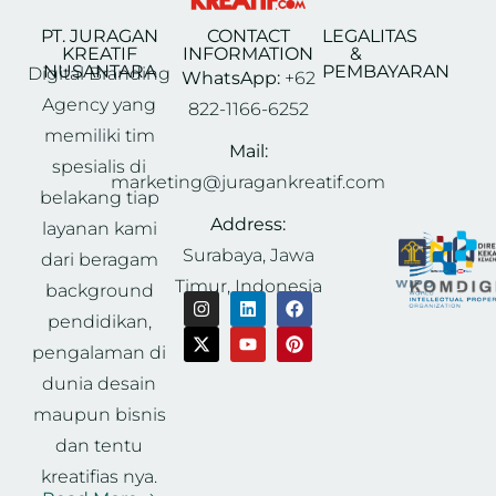
PT. JURAGAN
CONTACT
LEGALITAS
KREATIF
INFORMATION
&
NUSANTARA
PEMBAYARAN
Digital Branding
WhatsApp:
+62
Agency yang
822-1166-6252
memiliki tim
Mail:
spesialis di
marketing@juragankreatif.com
belakang tiap
Address:
layanan kami
Surabaya, Jawa
dari beragam
Timur, Indonesia
background
pendidikan,
pengalaman di
dunia desain
maupun bisnis
dan tentu
kreatifias nya.