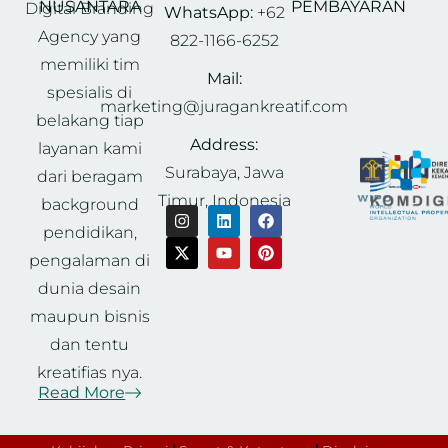
NUSANTARA
PEMBAYARAN
Digital Branding
WhatsApp:
+62
Agency yang
822-1166-6252
memiliki tim
Mail:
spesialis di
marketing@juragankreatif.com
belakang tiap
Address:
layanan kami
Surabaya, Jawa
dari beragam
Timur, Indonesia
background
pendidikan,
pengalaman di
dunia desain
maupun bisnis
dan tentu
kreatifias nya.
Read More