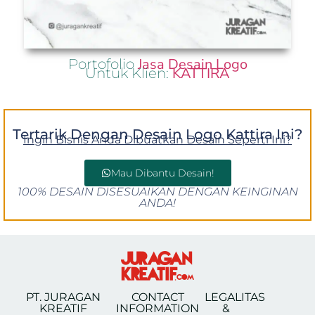
Jasa Desain Logo
Portofolio
KATTIRA
Untuk Klien:
Tertarik Dengan Desain Logo Kattira Ini?
Ingin Bisnis Anda Dibuatkan Desain Seperti Ini?
Mau Dibantu Desain!
100% DESAIN DISESUAIKAN DENGAN KEINGINAN
ANDA!
PT. JURAGAN
CONTACT
LEGALITAS
KREATIF
INFORMATION
&