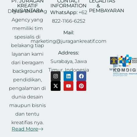
PT. JURAGAN
CONTACT
LEGALITAS
KREATIF
INFORMATION
&
NUSANTARA
PEMBAYARAN
Digital Branding
WhatsApp:
+62
Agency yang
822-1166-6252
memiliki tim
Mail:
spesialis di
marketing@juragankreatif.com
belakang tiap
Address:
layanan kami
Surabaya, Jawa
dari beragam
Timur, Indonesia
background
pendidikan,
pengalaman di
dunia desain
maupun bisnis
dan tentu
kreatifias nya.
Read More