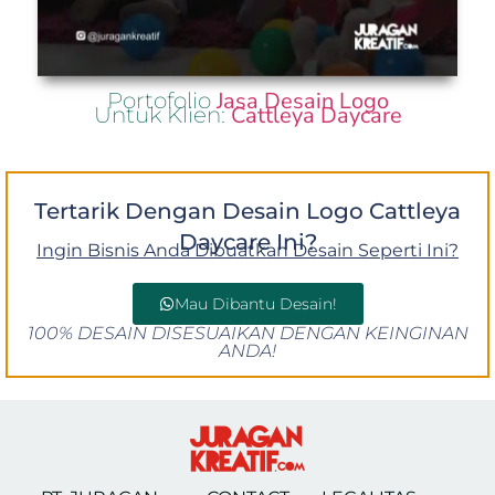
Jasa Desain Logo
Portofolio
Cattleya Daycare
Untuk Klien:
Tertarik Dengan Desain Logo Cattleya
Daycare Ini?
Ingin Bisnis Anda Dibuatkan Desain Seperti Ini?
Mau Dibantu Desain!
100% DESAIN DISESUAIKAN DENGAN KEINGINAN
ANDA!