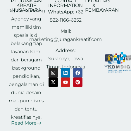
PT. JURAGAN
CONTACT
LEGALITAS
KREATIF
INFORMATION
&
NUSANTARA
PEMBAYARAN
Digital Branding
WhatsApp:
+62
Agency yang
822-1166-6252
memiliki tim
Mail:
spesialis di
marketing@juragankreatif.com
belakang tiap
Address:
layanan kami
Surabaya, Jawa
dari beragam
Timur, Indonesia
background
pendidikan,
pengalaman di
dunia desain
maupun bisnis
dan tentu
kreatifias nya.
Read More