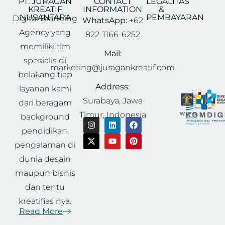
PT. JURAGAN
CONTACT
LEGALITAS
KREATIF
INFORMATION
&
NUSANTARA
PEMBAYARAN
Digital Branding
WhatsApp:
+62
Agency yang
822-1166-6252
memiliki tim
Mail:
spesialis di
marketing@juragankreatif.com
belakang tiap
Address:
layanan kami
Surabaya, Jawa
dari beragam
Timur, Indonesia
background
pendidikan,
pengalaman di
dunia desain
maupun bisnis
dan tentu
kreatifias nya.
Read More