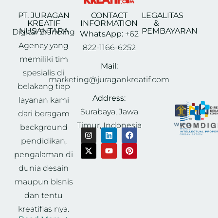
PT. JURAGAN
CONTACT
LEGALITAS
KREATIF
INFORMATION
&
NUSANTARA
PEMBAYARAN
Digital Branding
WhatsApp:
+62
Agency yang
822-1166-6252
memiliki tim
Mail:
spesialis di
marketing@juragankreatif.com
belakang tiap
Address:
layanan kami
Surabaya, Jawa
dari beragam
Timur, Indonesia
background
pendidikan,
pengalaman di
dunia desain
maupun bisnis
dan tentu
kreatifias nya.