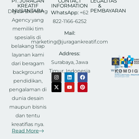
PT. JURAGAN
CONTACT
LEGALITAS
KREATIF
INFORMATION
&
NUSANTARA
PEMBAYARAN
Digital Branding
WhatsApp:
+62
Agency yang
822-1166-6252
memiliki tim
Mail:
spesialis di
marketing@juragankreatif.com
belakang tiap
Address:
layanan kami
Surabaya, Jawa
dari beragam
Timur, Indonesia
background
pendidikan,
pengalaman di
dunia desain
maupun bisnis
dan tentu
kreatifias nya.
Read More