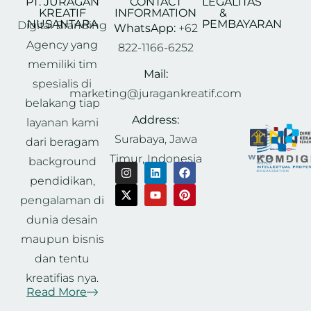
PT. JURAGAN
CONTACT
LEGALITAS
KREATIF
INFORMATION
&
NUSANTARA
PEMBAYARAN
Digital Branding
WhatsApp:
+62
Agency yang
822-1166-6252
memiliki tim
Mail:
spesialis di
marketing@juragankreatif.com
belakang tiap
Address:
layanan kami
Surabaya, Jawa
dari beragam
Timur, Indonesia
background
pendidikan,
pengalaman di
dunia desain
maupun bisnis
dan tentu
kreatifias nya.
Read More