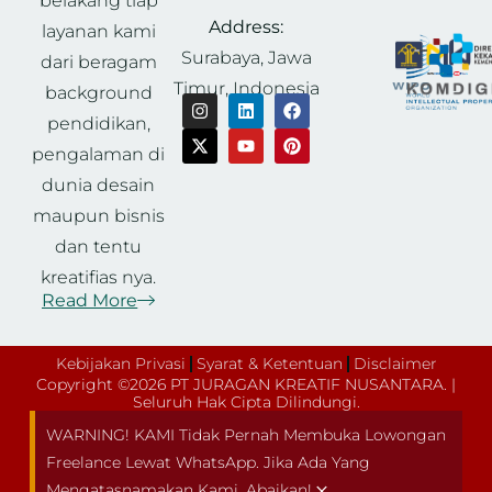
belakang tiap
Address:
layanan kami
Surabaya, Jawa
dari beragam
Timur, Indonesia
background
pendidikan,
pengalaman di
dunia desain
maupun bisnis
dan tentu
kreatifias nya.
Read More
Kebijakan Privasi
Syarat & Ketentuan
Disclaimer
Copyright ©2026 PT JURAGAN KREATIF NUSANTARA. |
Seluruh Hak Cipta Dilindungi.
WARNING! KAMI Tidak Pernah Membuka Lowongan
Freelance Lewat WhatsApp. Jika Ada Yang
×
Mengatasnamakan Kami, Abaikan!