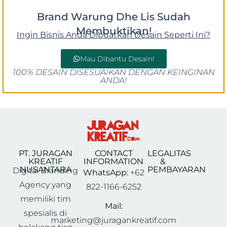
Brand Warung Dhe Lis Sudah
Membuktikan!
Ingin Bisnis Anda Dibuatkan Desain Seperti Ini?
Mau Dibantu Desain!
100% DESAIN DISESUAIKAN DENGAN KEINGINAN
ANDA!
PT. JURAGAN
CONTACT
LEGALITAS
KREATIF
INFORMATION
&
NUSANTARA
PEMBAYARAN
Digital Branding
WhatsApp:
+62
Agency yang
822-1166-6252
memiliki tim
Mail:
spesialis di
marketing@juragankreatif.com