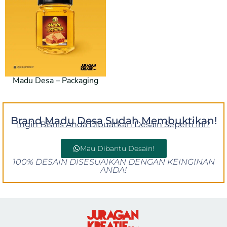
Madu Desa – Packaging
Brand Madu Desa Sudah Membuktikan!
Ingin Bisnis Anda Dibuatkan Desain Seperti Ini?
Mau Dibantu Desain!
100% DESAIN DISESUAIKAN DENGAN KEINGINAN
ANDA!