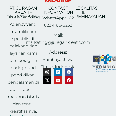
PT. JURAGAN
CONTACT
LEGALITAS
KREATIF
INFORMATION
&
NUSANTARA
PEMBAYARAN
Digital Branding
WhatsApp:
+62
Agency yang
822-1166-6252
memiliki tim
Mail:
spesialis di
marketing@juragankreatif.com
belakang tiap
Address:
layanan kami
Surabaya, Jawa
dari beragam
Timur, Indonesia
background
pendidikan,
pengalaman di
dunia desain
maupun bisnis
dan tentu
kreatifias nya.